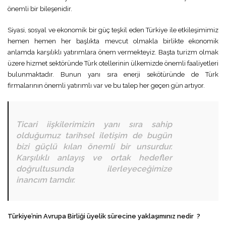
önemli bir bileşenidir.
Siyasi, sosyal ve ekonomik bir güç teşkil eden Türkiye ile etkileşimimiz
hemen hemen her başlıkta mevcut olmakla birlikte ekonomik
anlamda karşılıklı yatırımlara önem vermekteyiz. Başta turizm olmak
üzere hizmet sektöründe Türk otellerinin ülkemizde önemli faaliyetleri
bulunmaktadır. Bunun yanı sıra enerji sekötüründe de Türk
firmalarının önemli yatırımlı var ve bu talep her geçen gün artıyor.
Ticari iişkilerimizin yanı sıra sahip
olduğumuz tarihsel iletişim de bugün
bizi güçlü kılan önemli bir unsurdur.
Karşılıklı anlayış ve ortak hedefler
doğrultusunda ilerleyeceğimize
inancım tamdır.
Türkiye’nin Avrupa Birliği üyelik sürecine yaklaşımınız nedir ?