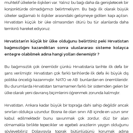
muhtelif ülkelerle ilişkileri var. Yalnız bu bağı daha da genişletecek bir
konjonktürde olmadığımızı belirtmeliyim. Bu bağı ilk olarak büyük
ülkeler sağlamalı ki ilişkiler arasındaki gelişmeye gidilen kapı açılsın.
Hırvatistan küçük bir üke olmasından ötürü bu tür alanlarda daha
temkinli hareket ediyoruz.
Hırvatistan’ın küçük bir ülke olduğunu belirttiniz peki Hırvatistan
bağımsızlığını kazandıktan sonra uluslararası sisteme kolayca
entegre olabilmek adına hangi yolları denemiştir ?
Bu bağımsızlık çok önemlidir çünkü Hırvatistan’a tarihte ilk defa bir
şans verilmiştir. Hırvatistan çok farklı tarihlerde ilk defa iki büyük dış
politika önceliği kazanmıştır. NATO ve AB bunlardan en önemlileridir.
Bu durumlarda Hırvatistan tamamamen farklı bir sistemden gelen bir
ülke olarak yeni davranış biçimlerini öğrenmek zorunda kalmıştır.
Hırvatistan, Ankara kadar büyük bir toprağa dahi sahip değildir ancak
sınırları oldukça uzundur. Bosna ile olan sınırı AB içinde en uzun sınır
kabul edilmektedir bunu savunmak çok zordur, düz bir alan
olmamakla birlikte tepecikler ve egebeli arazilerin yaygın olduğunu
söyleyebiliriz Dolayısıyla toprak bütünlüğünü korumak adına