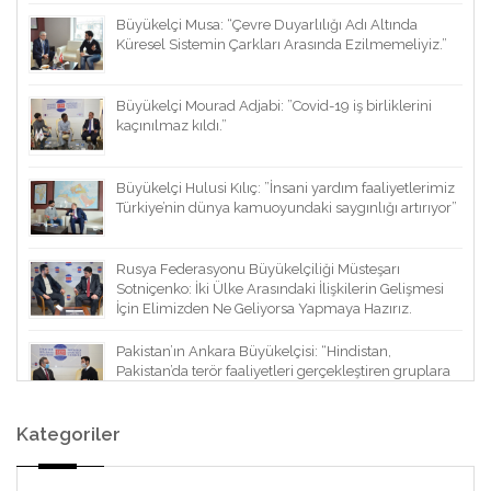
Büyükelçi Musa: “Çevre Duyarlılığı Adı Altında
Küresel Sistemin Çarkları Arasında Ezilmemeliyiz.”
Büyükelçi Mourad Adjabi: ”Covid-19 iş birliklerini
kaçınılmaz kıldı.”
Büyükelçi Hulusi Kılıç: ”İnsani yardım faaliyetlerimiz
Türkiye’nin dünya kamuoyundaki saygınlığı artırıyor”
Rusya Federasyonu Büyükelçiliği Müsteşarı
Sotniçenko: İki Ülke Arasındaki İlişkilerin Gelişmesi
İçin Elimizden Ne Geliyorsa Yapmaya Hazırız.
Pakistan’ın Ankara Büyükelçisi: “Hindistan,
Pakistan’da terör faaliyetleri gerçekleştiren gruplara
finansal ve lojistik destek sağlıyor.”
Kategoriler