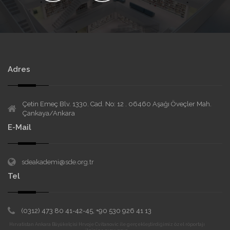
Adres
Çetin Emeç Blv. 1330. Cad. No: 12 . 06460 Aşağı Öveçler Mah.
Çankaya/Ankara
E-Mail
sdeakademi@sde.org.tr
Tel
(0312) 473 80 41-42-45, +90 530 926 41 13
Hırvatistan Ankara Büyükelçisi Hrvoje Cvitanovic ile gerçekleştirdiğimiz özel röportajı