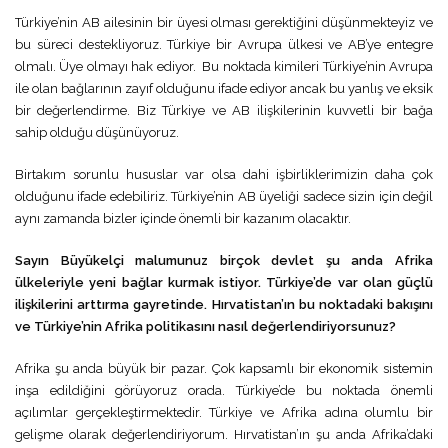
Türkiye’nin AB ailesinin bir üyesi olması gerektiğini düşünmekteyiz ve
bu süreci destekliyoruz. Türkiye bir Avrupa ülkesi ve AB’ye entegre
olmalı. Üye olmayı hak ediyor. Bu noktada kimileri Türkiye’nin Avrupa
ile olan bağlarının zayıf olduğunu ifade ediyor ancak bu yanlış ve eksik
bir değerlendirme. Biz Türkiye ve AB ilişkilerinin kuvvetli bir bağa
sahip olduğu düşünüyoruz.
Birtakım sorunlu hususlar var olsa dahi işbirliklerimizin daha çok
olduğunu ifade edebiliriz. Türkiye’nin AB üyeliği sadece sizin için değil
aynı zamanda bizler içinde önemli bir kazanım olacaktır.
Sayın Büyükelçi malumunuz birçok devlet şu anda Afrika
ülkeleriyle yeni bağlar kurmak istiyor. Türkiye’de var olan güçlü
ilişkilerini arttırma gayretinde. Hırvatistan’ın bu noktadaki bakışını
ve Türkiye’nin Afrika politikasını nasıl değerlendiriyorsunuz?
Afrika şu anda büyük bir pazar. Çok kapsamlı bir ekonomik sistemin
inşa edildiğini görüyoruz orada. Türkiye’de bu noktada önemli
açılımlar gerçekleştirmektedir. Türkiye ve Afrika adına olumlu bir
gelişme olarak değerlendiriyorum. Hırvatistan’ın şu anda Afrika’daki