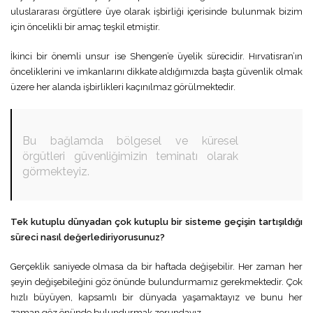
uluslararası örgütlere üye olarak işbirliği içerisinde bulunmak bizim
için öncelikli bir amaç teşkil etmiştir.
İkinci bir önemli unsur ise Shengen’e üyelik sürecidir. Hırvatisran’ın
önceliklerini ve imkanlarını dikkate aldığımızda başta güvenlik olmak
üzere her alanda işbirlikleri kaçınılmaz görülmektedir.
Bu bağlamda bölgesel ve küresel
örgütleri güvenliğimizin teminatı olarak
görmekteyiz.
Tek kutuplu dünyadan çok kutuplu bir sisteme geçişin tartışıldığı
süreci nasıl değerlediriyorusunuz?
Gerçeklik saniyede olmasa da bir haftada değişebilir. Her zaman her
şeyin değişebileğini göz önünde bulundurmamız gerekmektedir. Çok
hızlı büyüyen, kapsamlı bir dünyada yaşamaktayız ve bunu her
zaman göz önünde bulundurmak zorundayız.