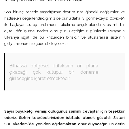
Son birkaç senede yaşadığımız devrim niteliğindeki değişimler ve
hadiseleri değerlendirdiğimiz de bunu daha iyi görmekteyiz. Covid-19
ile başlayan süreç; üretimden tüketime birçok alanda kapsamlı bir
dijital dönüşüme neden olmuştur. Geçtiğimiz günlerde Rusya’nın
Ukranya işgali de bu krizlerden birisidir ve uluslararası sistemin
gidşatını önemli ölçüde etkileyecektir.
Bilhassa bölgesel ittifakların ön plana
çıkacağı çok kutuplu bir döneme
girileceğine işaret etmektedir.
Sayın büyükelçi vermiş olduğunuz samimi cevaplar için teşekkür
ederiz. Sizlrin tecrübelirinizden istifade etmek güzeldi. Sizleri
SDE Akademi’de yeniden ağırlamaktan onur duyacağız. En derin