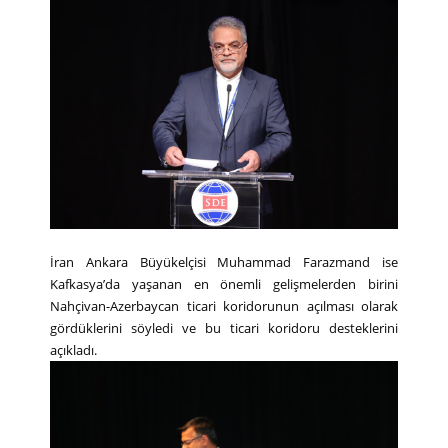
İran Ankara Büyükelçisi Muhammad Farazmand ise
Kafkasya’da yaşanan en önemli gelişmelerden birini
Nahçivan-Azerbaycan ticari koridorunun açılması olarak
gördüklerini söyledi ve bu ticari koridoru desteklerini
açıkladı.