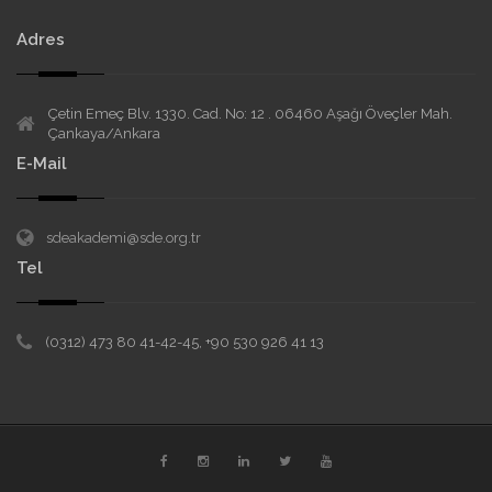
Adres
Çetin Emeç Blv. 1330. Cad. No: 12 . 06460 Aşağı Öveçler Mah.
Çankaya/Ankara
E-Mail
sdeakademi@sde.org.tr
Tel
(0312) 473 80 41-42-45, +90 530 926 41 13